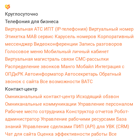
Круглосуточно
Телефония для бизнеса
Виртуальная АТС
ИПТ (IP-телефония)
Виртуальный номер
Этикетка
МАВ сервис
Карусель номеров
Корпоративный
мессенджер
Видеоконференции
Запись разговоров
Голосовое меню
Мобильный личный кабинет
Виртуальная магистраль связи
СМС-рассылки
Распределение звонков
Манго Мобайл
Интеграция с
ОПДкРК
Автоинформатор
Автосекретарь
Обратный
звонок с сайта
Все возможности ВАТС
Контакт-центр
Омниканальный контакт-центр
Исходящий обзвон
Омниканальные коммуникации
Управление персоналом
Рабочее место сотрудника
Конструктор отчетов
Робот-
администратор
Управление рабочими ресурсами
База
знаний
Управление сделками
ПИП (API) для УВК (CRM)
Чат для сайта
Оценка эффективности работы
Все