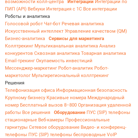
возможности колл-центра
Интеграции
Интеграции по
ПИП (API)
Вебхуки
Интеграция с 1С
Все интеграции
Роботы и аналитика
Голосовой робот
Чат-бот
Речевая аналитика
Искусственный интеллект
Управление качеством (QM)
Бизнес-аналитика
Сервисы для маркетинга
Коллтрекинг
Мультиканальная аналитика
Анализ
конкурентов
Сквозная аналитика
Товарная аналитика
Email-трекинг
Окупаемость инвестиций
Мессенджер‑маркетинг
Робот-аналитик
Робот-
маркетолог
Мультирегиональный коллтрекинг
Решения
Телефонизация офиса
Информационная безопасность
Крупному бизнесу
Красивые номера
Международный
номер
Бесплатный вызов 8−800
Организация удаленной
работы
Все решения
Оборудование
ПУС (SIP) телефоны
стационарные
Веб-камеры
Профессиональные
гарнитуры
Сетевое оборудование
Видео- и конференц-
телефоны
ПУС (SIP) телефоны беспроводные
VoIP