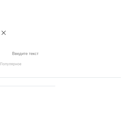
Поиск
Популярное
IP-Телефония
Голосовое приветствие и меню
Распределение
вызовов
Бизнес-аналитика