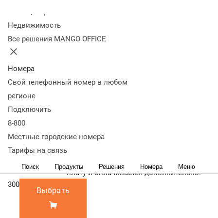
Пакеты
Колл-центр
Недвижимость
300
Все решения MANGO OFFICE
600
2500 / 25 000 /
Номера
30 000
2500
25 000
Свой телефонный номер в любом
30 000
регионе
Минимальный
Минимальная ежемесячная сумма,
Подключить
платеж за
которую необходимо оплачивать.
8-800
звонки, руб./мес
Включает переадресацию, исходящую
Местные городские номера
связь по всем направлениям и
входящую связь на номера '8-800'.
Тарифы на связь
Сумма не включена в абонентскую
Поиск
Продукты
Решения
Номера
Меню
плату и оплачивается дополнительно.
300
Выбрать