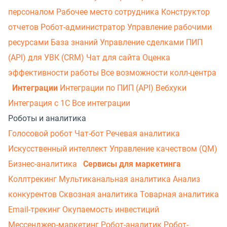
персоналом
Рабочее место сотрудника
Конструктор
отчетов
Робот-администратор
Управление рабочими
ресурсами
База знаний
Управление сделками
ПИП
(API) для УВК (CRM)
Чат для сайта
Оценка
эффективности работы
Все возможности колл-центра
Интеграции
Интеграции по ПИП (API)
Вебхуки
Интеграция с 1С
Все интеграции
Роботы и аналитика
Голосовой робот
Чат-бот
Речевая аналитика
Искусственный интеллект
Управление качеством (QM)
Бизнес-аналитика
Сервисы для маркетинга
Коллтрекинг
Мультиканальная аналитика
Анализ
конкурентов
Сквозная аналитика
Товарная аналитика
Email-трекинг
Окупаемость инвестиций
Мессенджер‑маркетинг
Робот-аналитик
Робот-