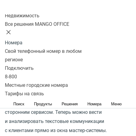
Колл-центр
Подключить
Недвижимость
Все решения MANGO OFFICE
Компаниям среднего и крупного бизнеса удобно
Номера
иметь необходимые инструменты в едином окне своей
Свой телефонный номер в любом
CRM-системы. Доступ к функциям Контакт-центра
регионе
прямо из окна платформы позволяет не терять лиды
Подключить
и ускорить работу с клиентами.
8-800
Открытое API позволяет использовать функции
Местные городские номера
Тарифы на связь
Контакт-центра MANGO OFFICE во внешних системах
и настраивать интеграцию практически с любым
Поиск
Продукты
Решения
Номера
Меню
сторонним сервисом. Теперь можно вести
и анализировать текстовые коммуникации
с клиентами прямо из окна мастер-системы.