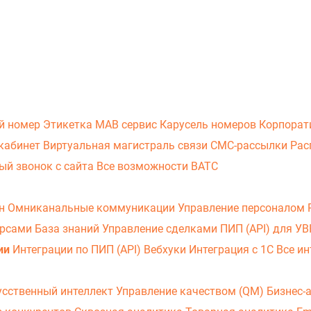
й номер
Этикетка
МАВ сервис
Карусель номеров
Корпорат
кабинет
Виртуальная магистраль связи
СМС-рассылки
Рас
ый звонок с сайта
Все возможности ВАТС
он
Омниканальные коммуникации
Управление персоналом
урсами
База знаний
Управление сделками
ПИП (API) для У
ии
Интеграции по ПИП (API)
Вебхуки
Интеграция с 1С
Все ин
усственный интеллект
Управление качеством (QM)
Бизнес-