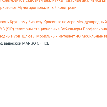
з конкурентов
Сквозная аналитика
Товарная аналитика
Em
аркетолог
Мультирегиональный коллтрекинг
ность
Крупному бизнесу
Красивые номера
Международный
УС (SIP) телефоны стационарные
Веб-камеры
Профессиона
оводные
VoIP шлюзы
Мобильный Интернет 4G
Мобильные т
 под вывеской MANGO OFFICE