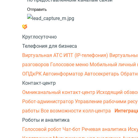
Круглосуточно
Телефония для бизнеса
Виртуальная АТС
ИПТ (IP-телефония)
Виртуальны
разговоров
Голосовое меню
Мобильный личный 
ОПДкРК
Автоинформатор
Автосекретарь
Обратн
Контакт-центр
Омниканальный контакт-центр
Исходящий обзв
Робот-администратор
Управление рабочими рес
работы
Все возможности колл-центра
Интеграц
Роботы и аналитика
Голосовой робот
Чат-бот
Речевая аналитика
Иск