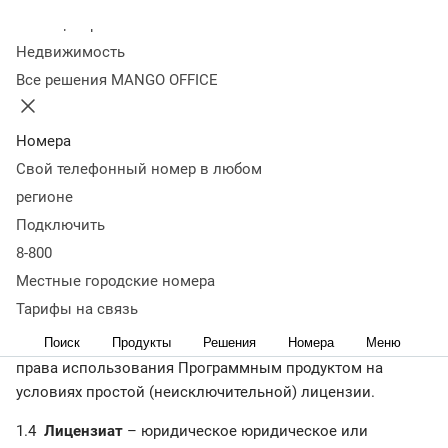
о нижеследующем:
Колл-центр
Недвижимость
1. Термины и определения
Все решения MANGO OFFICE
1.1
Оферта
- публичное предложение Лицензиара,
Номера
адресованное любому лицу, заключить с ним настоящий
Свой телефонный номер в любом
Договор.
регионе
1.2
Акцепт
- полное и безоговорочное принятие
Подключить
Лицензиатом условий Договора.
8-800
1.3
Лицензиар
– юридическое лицо - ООО «Манго
Местные городские номера
Телеком», обладающее исключительными правами на
Тарифы на связь
Программный продукт (правообладатель) и
заключившее с Лицензиатом договор о предоставлении
Поиск
Продукты
Решения
Номера
Меню
права использования Программным продуктом на
условиях простой (неисключительной) лицензии.
1.4
Лицензиат
– юридическое юридическое или