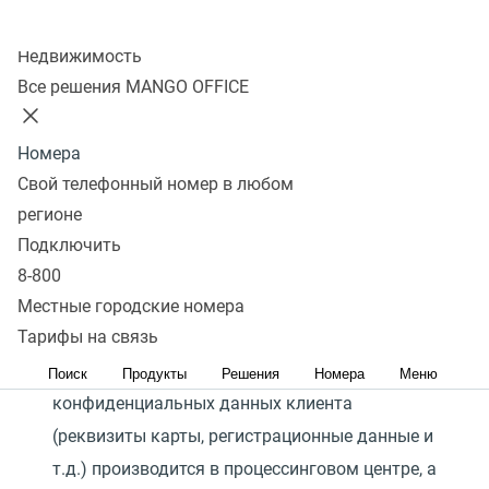
Колл-центр
Недвижимость
Все решения MANGO OFFICE
В электронных платёжных системах
безопасность платежей обеспечивается
Номера
использованием SSL протокола для передачи
Свой телефонный номер в любом
конфиденциальной информации от клиента
регионе
на сервер системы для обработки. Далее
Подключить
передача информации осуществляется по
8-800
закрытым банковским сетям высшей степени
Местные городские номера
защиты.
Тарифы на связь
Сбор и обработка полученных
Поиск
Продукты
Решения
Номера
Меню
конфиденциальных данных клиента
(реквизиты карты, регистрационные данные и
т.д.) производится в процессинговом центре, а