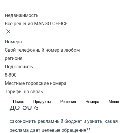
Легкая интеграция с 40+ бизнес-приложениями
Колл-центр
Недвижимость
Демо-кабинет
Подключить
Все решения MANGO OFFICE
Коллтрекинг поможет
Номера
вашему бизнесу
Свой телефонный номер в любом
регионе
до 70%
Подключить
8-800
снизить стоимость привлечения клиентов и
Местные городские номера
понять, как увеличить ROMI*
Тарифы на связь
Поиск
Продукты
Решения
Номера
Меню
до 50%
сэкономить рекламный бюджет и узнать, какая
реклама дает целевые обращения**