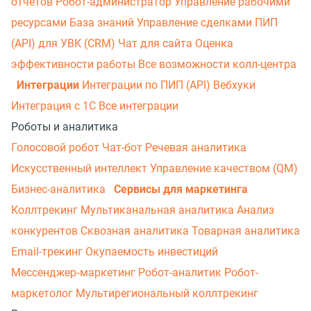
отчетов
Робот-администратор
Управление рабочими
ресурсами
База знаний
Управление сделками
ПИП
(API) для УВК (CRM)
Чат для сайта
Оценка
эффективности работы
Все возможности колл-центра
Интеграции
Интеграции по ПИП (API)
Вебхуки
Интеграция с 1С
Все интеграции
Роботы и аналитика
Голосовой робот
Чат-бот
Речевая аналитика
Искусственный интеллект
Управление качеством (QM)
Бизнес-аналитика
Сервисы для маркетинга
Коллтрекинг
Мультиканальная аналитика
Анализ
конкурентов
Сквозная аналитика
Товарная аналитика
Email-трекинг
Окупаемость инвестиций
Мессенджер‑маркетинг
Робот-аналитик
Робот-
маркетолог
Мультирегиональный коллтрекинг