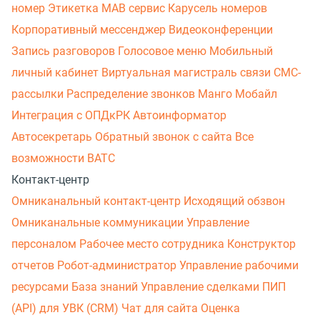
номер
Этикетка
МАВ сервис
Карусель номеров
Корпоративный мессенджер
Видеоконференции
Запись разговоров
Голосовое меню
Мобильный
личный кабинет
Виртуальная магистраль связи
СМС-
рассылки
Распределение звонков
Манго Мобайл
Интеграция с ОПДкРК
Автоинформатор
Автосекретарь
Обратный звонок с сайта
Все
возможности ВАТС
Контакт-центр
Омниканальный контакт-центр
Исходящий обзвон
Омниканальные коммуникации
Управление
персоналом
Рабочее место сотрудника
Конструктор
отчетов
Робот-администратор
Управление рабочими
ресурсами
База знаний
Управление сделками
ПИП
(API) для УВК (CRM)
Чат для сайта
Оценка