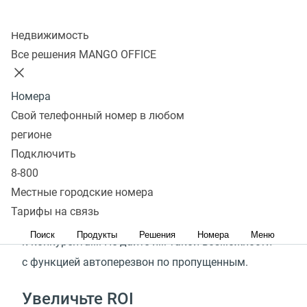
Колл-центр
Подключить
Недвижимость
Все решения MANGO OFFICE
Получите максимум
Номера
с автоперезвоном
Свой телефонный номер в любом
по пропущенным
регионе
Подключить
Уменьшите отток клиентов
8-800
Местные городские номера
Клиенты не любят ждать, поэтому если быстро
Тарифы на связь
не получают ответа, то тут же уходят за решением
Поиск
Продукты
Решения
Номера
Меню
к конкурентам. Не дайте им такой возможности
с функцией автоперезвон по пропущенным.
Увеличьте ROI